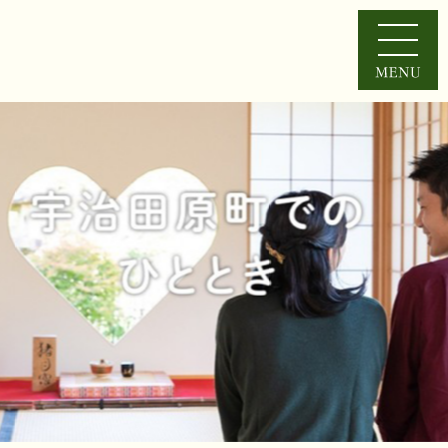
1
枚
目
の
ス
ラ
イ
ド