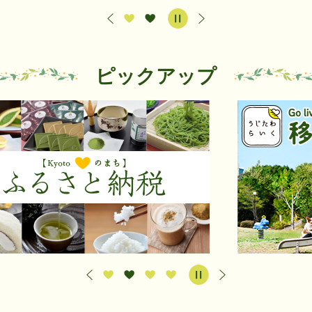
ピックアップ
2
3
枚
枚
目
目
の
の
ス
ス
ラ
ラ
イ
イ
ド
ド