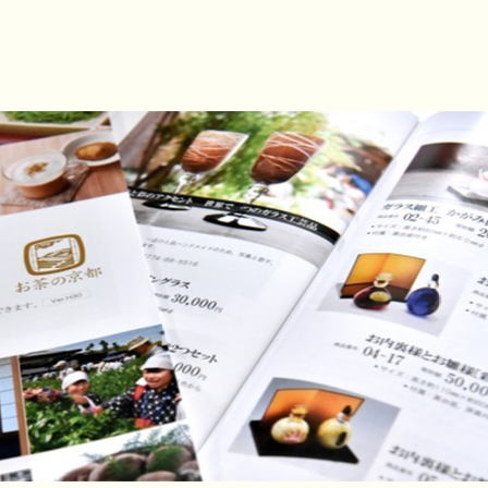
2
枚
目
の
ス
ラ
イ
ド