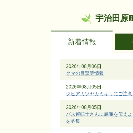
宇治田原
新着情報
新
2026年08月06日
着
クマの目撃等情報
情
2026年08月05日
報
クビアカツヤカミキリにご注意
2026年08月05日
バス運転士さんに感謝を伝えよ
を募集