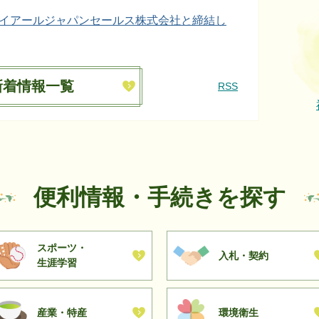
イアールジャパンセールス株式会社と締結し
新着情報一覧
ぐために
RSS
の義務化
便利情報・手続きを探す
います
スポーツ・
入札・契約
生涯学習
治田原町の未来へつながる道路網の整備にご
産業・特産
環境衛生