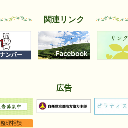
関連リンク
2
3
枚
枚
目
目
の
の
ス
ス
ラ
ラ
イ
イ
ド
ド
広告