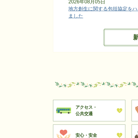
2026年08月05日
地方創生に関する包括協定をハ
ました
2026年08月04日
住宅での子どもの転落事故を防
2026年08月04日
犬や猫のマイクロチップ装着等
2026年08月02日
高校通学費補助について
2026年07月31日
がん検診の申し込みが始まって
アクセス・
公共交通
2026年07月31日
〈企業版ふるさと納税〉で、宇
支援ください
安心・安全