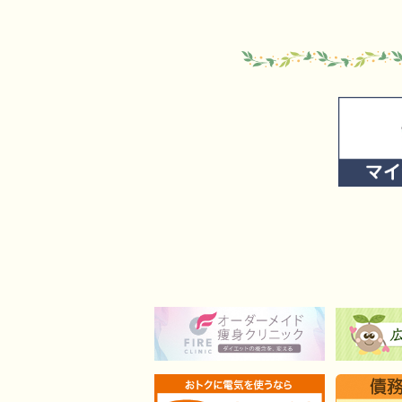
1
枚
目
の
ス
ラ
イ
ド