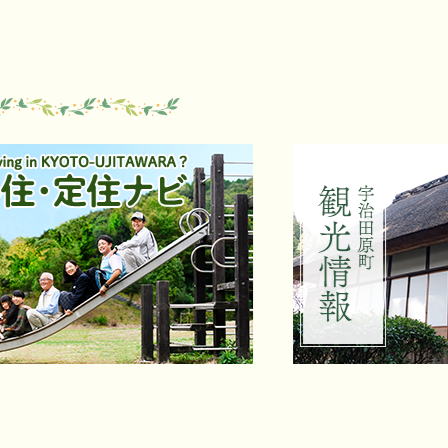
4
枚
目
の
ス
ラ
イ
ド