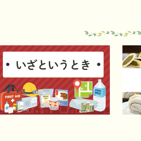
1
枚
目
の
ス
ラ
イ
ド