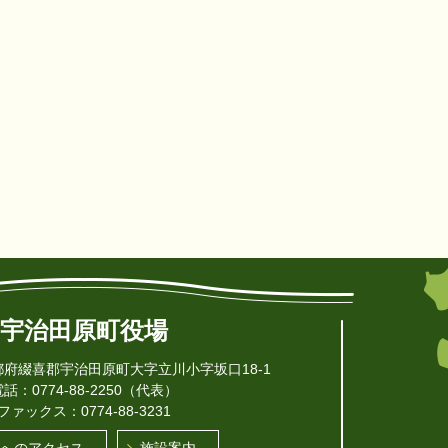
宇治田原町役場
 京都府綴喜郡宇治田原町
大字立川小字坂口18-1
話：0774-88-2250（代表）
ファックス：0774-88-3231