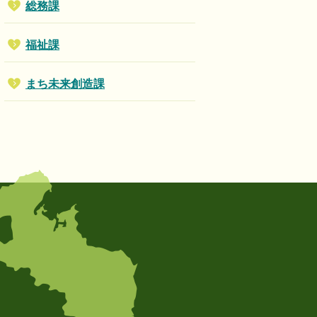
総務課
福祉課
まち未来創造課