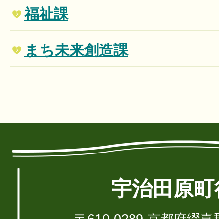
福祉課
まち未来創造課
宇治田原町
〒610-0289 京都府